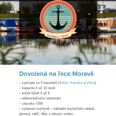
Dovolená na řece Moravě
– vybírejte ze 3 hausbótů (
Arthur
,
Kamelot
a
Vilma
)
– kapacita 4 až 10 osob
– počet lůžek 4 až 6
– elektrické/ruční startování
– zásuvky USB
– vybavení kuchyně – základní kuchyňské nádobí,
plynový vařič, dřez s tekoucí vodou