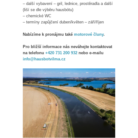
– další vybavení – gril, lednice, prostěradla a další
(liší se dle výběru hausbótu)
– chemické WC
– termíny zapůjčení duben/květen – září/říjen
Nabízíme k pronájmu také
motorové čluny
.
Pro bližší informace nás neváhejte kontaktovat
na telefonu
+420 731 200 932
nebo e-mailu
info@hausbotvilma.cz