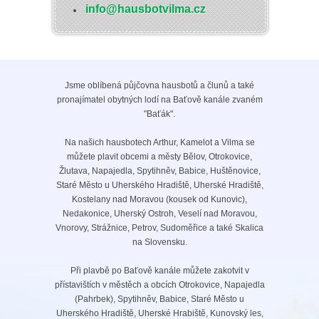
info@hausbotvilma.cz
Jsme oblíbená půjčovna hausbotů a člunů a také
pronajímatel obytných lodí na Baťově kanále zvaném
"Baťák".
Na našich hausbotech Arthur, Kamelot a Vilma se
můžete plavit obcemi a městy Bělov, Otrokovice,
Žlutava, Napajedla, Spytihněv, Babice, Huštěnovice,
Staré Město u Uherského Hradiště, Uherské Hradiště,
Kostelany nad Moravou (kousek od Kunovic),
Nedakonice, Uherský Ostroh, Veselí nad Moravou,
Vnorovy, Strážnice, Petrov, Sudoměřice a také Skalica
na Slovensku.
Při plavbě po Baťově kanále můžete zakotvit v
přístavištích v městěch a obcích Otrokovice, Napajedla
(Pahrbek), Spytihněv, Babice, Staré Město u
Uherského Hradiště, Uherské Hrabiště, Kunovský les,