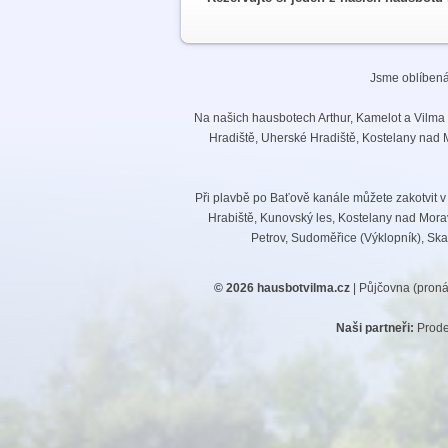
Jsme oblíbená
Na našich hausbotech Arthur, Kamelot a Vilma 
Hradiště, Uherské Hradiště, Kostelany nad 
Při plavbě po Baťově kanále můžete zakotvit v
Hrabiště, Kunovský les, Kostelany nad Mora
Petrov, Sudoměřice (Výklopník), Skal
© 2026
hausbotvilma.cz
| Půjčovna (proná
Naši partneři:
Prode