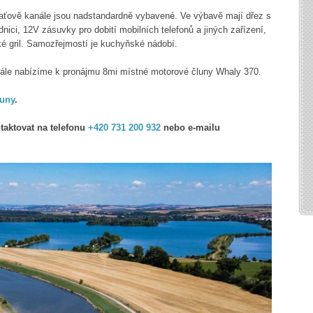
ťově kanále jsou nadstandardně vybavené. Ve výbavě mají dřez s
dnici, 12V zásuvky pro dobití mobilních telefonů a jiných zařízení,
ké gril. Samozřejmostí je kuchyňské nádobí.
le nabízíme k pronájmu 8mi místné motorové čluny Whaly 370.
luny
.
taktovat na telefonu
+420 731 200 932
nebo e-mailu