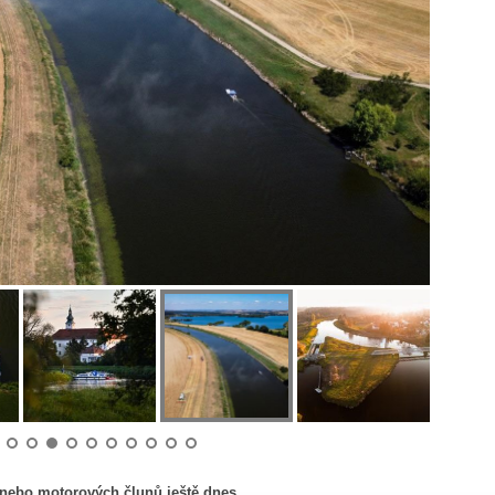
 nebo motorových člunů ještě dnes.