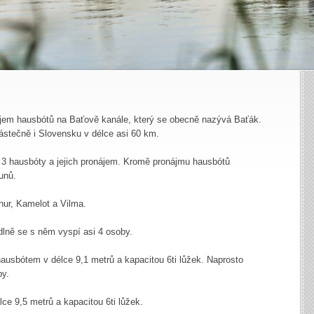
ájem hausbótů na Baťově kanále, který se obecně nazývá Baťák.
ástečně i Slovensku v délce asi 60 km.
 3 hausbóty a jejich pronájem. Kromě pronájmu hausbótů
unů.
hur, Kamelot a Vilma.
dlně se s něm vyspí asi 4 osoby.
ausbótem v délce 9,1 metrů a kapacitou 6ti lůžek. Naprosto
by.
lce 9,5 metrů a kapacitou 6ti lůžek.