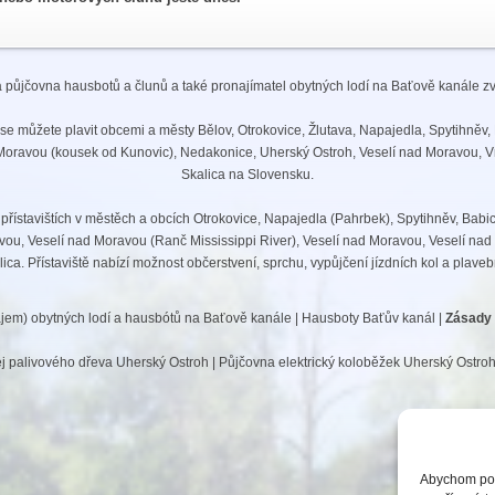
 půjčovna hausbotů a člunů a také pronajímatel obytných lodí na Baťově kanále z
se můžete plavit obcemi a městy Bělov, Otrokovice, Žlutava, Napajedla, Spytihněv
Moravou (kousek od Kunovic), Nedakonice, Uherský Ostroh, Veselí nad Moravou, Vn
Skalica na Slovensku.
 přístavištích v městěch a obcích Otrokovice, Napajedla (Pahrbek), Spytihněv, Bab
vou, Veselí nad Moravou (Ranč Mississippi River), Veselí nad Moravou, Veselí nad
ica. Přístaviště nabízí možnost občerstvení, sprchu, vypůjčení jízdních kol a plaveb
jem) obytných lodí a hausbótů na Baťově kanále | Hausboty Baťův kanál |
Zásady 
j palivového dřeva Uherský Ostroh
|
Půjčovna elektrický koloběžek Uherský Ostro
Abychom posk