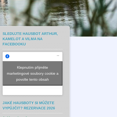
SLEDUJTE HAUSBOT ARTHUR,
KAMELOT A VILMA NA
FACEBOOKU
Klepnutím přijměte
marketingové soubory cookie a
povolte tento obsah
JAKÉ HAUSBOTY SI MŮŽETE
VYPŮJČIT? REZERVACE 2026