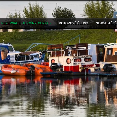
REZERVACE (TERMÍNY, CENY)
MOTOROVÉ ČLUNY
NEJČASTĚJŠÍ
▼