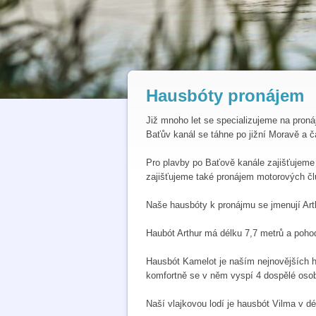
Hausbóty pronájem
Již mnoho let se specializujeme na pron
Baťův kanál se táhne po jižní Moravě a č
Pro plavby po Baťově kanále zajišťujeme
zajišťujeme také pronájem motorových čl
Naše hausbóty k pronájmu se jmenují Art
Haubót Arthur má délku 7,7 metrů a poho
Hausbót Kamelot je naším nejnovějších h
komfortně se v něm vyspí 4 dospělé oso
Naší vlajkovou lodí je hausbót Vilma v dé